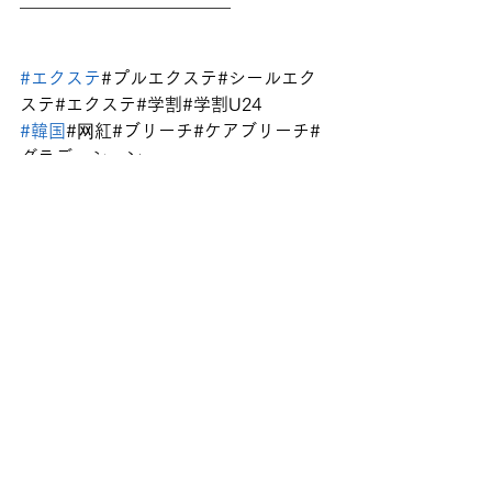
#エクステ
#プルエクステ#シールエク
ステ#エクステ#学割#学割U24
#韓国
#网紅#ブリーチ#ケアブリーチ#
グラデーション
#バレイヤージュ
#ハイライト#イルミ
ナカラー
#インナーカラー
#イヤリングカラー
#
縮毛矯正#髪質改善
​最新の記事