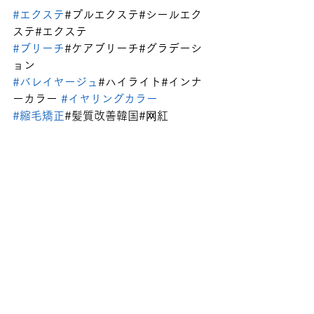
#エクステ
#プルエクステ#シールエク
ステ#エクステ
#ブリーチ
#ケアブリーチ#グラデーシ
ョン
#バレイヤージュ
#ハイライト#インナ
ーカラー 
#イヤリングカラー
#縮毛矯正
#髪質改善韓国#网紅
​最新の記事