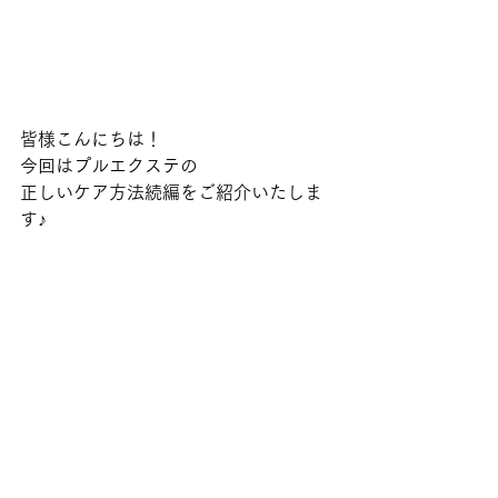
皆様こんにちは！  
今回はプルエクステの 
正しいケア方法続編をご紹介いたしま
す♪  