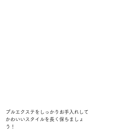
プルエクステをしっかりお手入れして 
かわいいスタイルを長く保ちましょ
う！ 