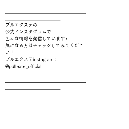
___________________________________
________________________  
プルエクステの 
公式インスタグラムで 
色々な情報を発信しています♪ 
気になる方はチェックしてみてくださ
い！  
プルエクステinstagram：
@pullexte_official 
___________________________________
________________________  
​最新の記事