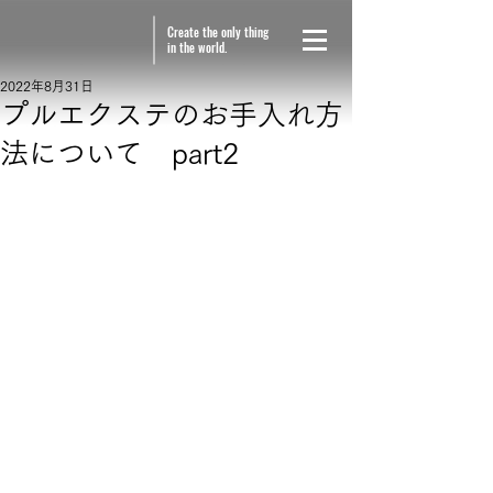
Create the only thing
in the world.
2022年8月31日
プルエクステのお手入れ方
法について part2