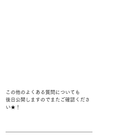
この他のよくある質問についても
後日公開しますのでまたご確認くださ
い★！
___________________________________
________________________