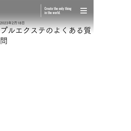
Create the only thing
in the world.
2023年2月18日
プルエクステのよくある質
問