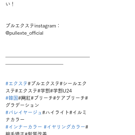
い！
プルエクステinstagram：
@pullexte_official
___________________________________
________________________
#エクステ
#プルエクステ#シールエク
ステ#エクステ#学割#学割U24
#韓国
#网紅#ブリーチ#ケアブリーチ#
グラデーション
#バレイヤージュ
#ハイライト#イルミ
ナカラー
#インナーカラー
#イヤリングカラー
#
縮毛矯正#髪質改善