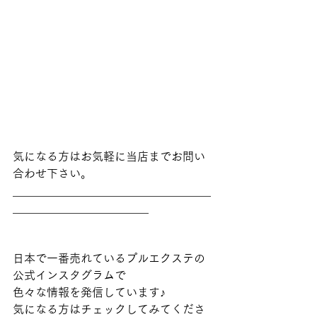
気になる方はお気軽に当店までお問い
合わせ下さい。
___________________________________
________________________
日本で一番売れているプルエクステの
公式インスタグラムで
色々な情報を発信しています♪
気になる方はチェックしてみてくださ