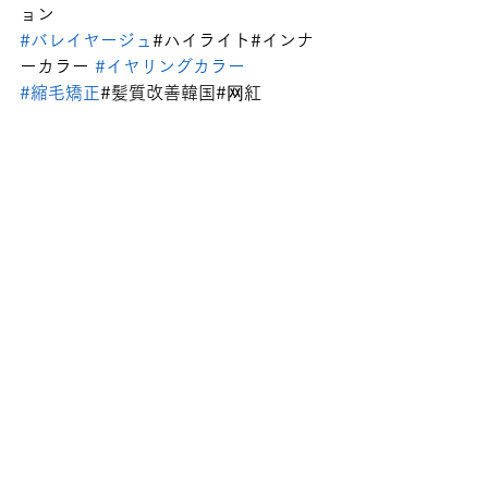
ョン
#バレイヤージュ
#ハイライト#インナ
ーカラー 
#イヤリングカラー
#縮毛矯正
#髪質改善韓国#网紅
​最新の記事
🆕新規取扱店のお知