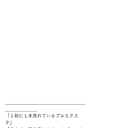
___________________________________
______________
「１秒に１本売れているプルエクス
テ」