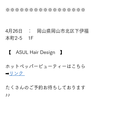
※※※※※※※※※※※※※※※※※ 
4月26日　：　岡山県岡山市北区下伊福
本町2-5    1F
 【　ASUL Hair Design　】 
ホットペッパービューティーはこちら
➡
リンク 
たくさんのご予約お待ちしております
♪♪