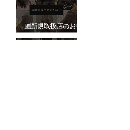
🆕新規取扱店のお知
らせ🆕
🆕新規取扱店のお知
らせ🆕
Topicsに戻る
トップ
事業案内
会社概要
トピックス
- コンサルティング
​お問い合わせ
​ご挨拶
- プルエクステ