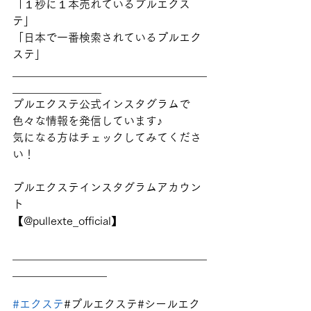
「１秒に１本売れているプルエクス
テ」
「日本で一番検索されているプルエク
ステ」
___________________________________
________________
プルエクステ公式インスタグラムで
色々な情報を発信しています♪
気になる方はチェックしてみてくださ
い！
プルエクステインスタグラムアカウン
ト
【@pullexte_official】
___________________________________
_________________
#エクステ
#プルエクステ#シールエク