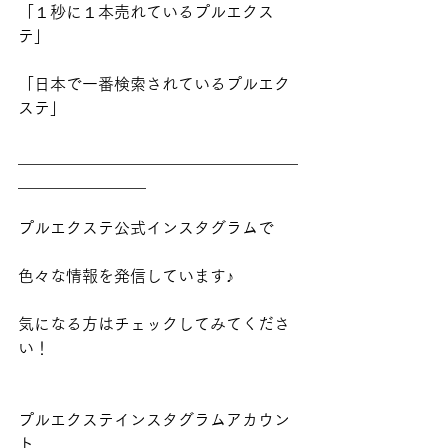
「１秒に１本売れているプルエクス
テ」
「日本で一番検索されているプルエク
ステ」
___________________________________
________________
プルエクステ公式インスタグラムで
色々な情報を発信しています♪
気になる方はチェックしてみてくださ
い！
プルエクステインスタグラムアカウン
ト