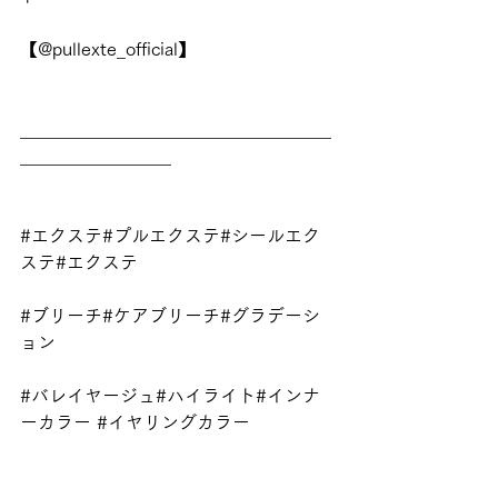
【@pullexte_official】
___________________________________
_________________
#エクステ
#プルエクステ#シールエク
ステ#エクステ
#ブリーチ
#ケアブリーチ#グラデーシ
ョン
#バレイヤージュ
#ハイライト#インナ
ーカラー 
#イヤリングカラー
#縮毛矯正
#髪質改善韓国#网紅