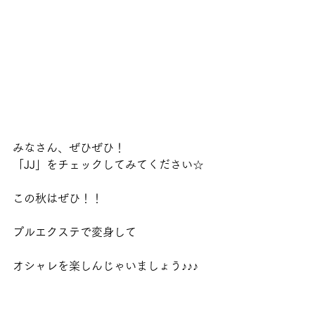
みなさん、ぜひぜひ！
「JJ」をチェックしてみてください☆
この秋はぜひ！！
プルエクステで変身して
オシャレを楽しんじゃいましょう♪♪♪