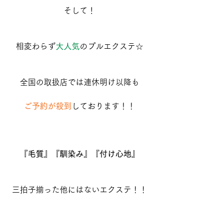
そして！
相変わらず
大人気
のプルエクステ☆
全国の取扱店では連休明け以降も
ご予約が殺到
しております！！
『毛質』『馴染み』『付け心地』
三拍子揃った他にはないエクステ！！
皆さんぜひ
体感
してください(^^)