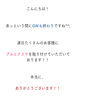
こんにちは！
あっという間に
GWも終わり
ですね^^;
連日たくさんのお客様に
プルエクステ
を取り付けていただいて
おります！！
本当に、
ありがとうございます！！