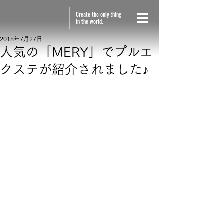
Create the only thing
in the world.
2018年7月27日
人気の「MERY」でプルエ
クステが紹介されました♪