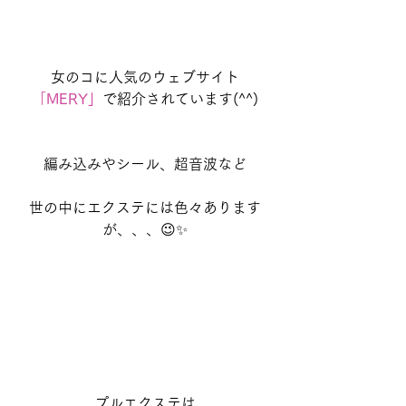
女のコに人気のウェブサイト
「
MERY」
で紹介されています(^^)
編み込みやシール、超音波など
世の中にエクステには色々あります
が、、、😉✨
プルエクステは