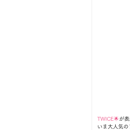
TWICE🌟
が表
いま大人気の