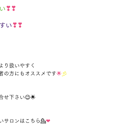
い
❣❣
すい
❣❣
より扱いやすく
者の方にもオススメです
🌟
彡
せ下さい😉🌟
いサロンはこちら💁
❤