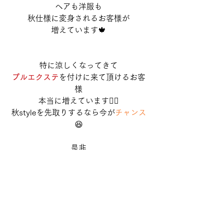
ヘアも洋服も
秋仕様に変身されるお客様が
増えています🍁
特に涼しくなってきて
プルエクステ
を付けに来て頂けるお客
様
本当に増えています💆‍♀️
秋styleを先取りするなら今が
チャンス
😆
是非
お気軽にお問い合わせ下さい🦉
お近くの取扱いサロンはこちら💁
❤
https://www.hair-
exte.com/pullexte_toriatukai.html