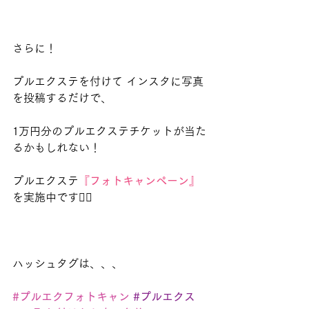
さらに！
プルエクステを付けて インスタに写真
を投稿するだけで、
1万円分のプルエクステチケットが当た
るかもしれない！
プルエクステ
『フォトキャンペーン』
を実施中です🏃‍♂️
ハッシュタグは、、、
#プルエクフォトキャン
#プルエクス