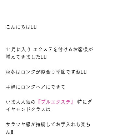
こんにちは🙋‍♀️
11月に入り エクステを付けるお客様が
増えてきました💆‍♀️
秋冬はロングが似合う季節ですね🧚‍♀️
手軽にロングヘアにできて
いま大人気の
『プルエクステ』 
特にダ
イヤモンドクラスは
サラツヤ感が持続してお手入れも楽ち
ん‼️