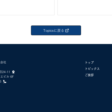
Topicsに戻る
式会社
トップ
トピックス
24-11

​ご挨拶
エビル 6F
96
