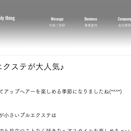
nly thing
Message
Business
Company
代表ご挨拶
事業案内
会社概要
エクステが大人気♪
アップヘアーを楽しめる季節になりましたね(*^^*)
が小さいプルエクステは