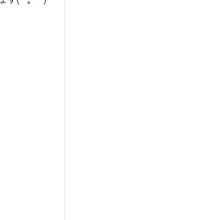
*^。^*)